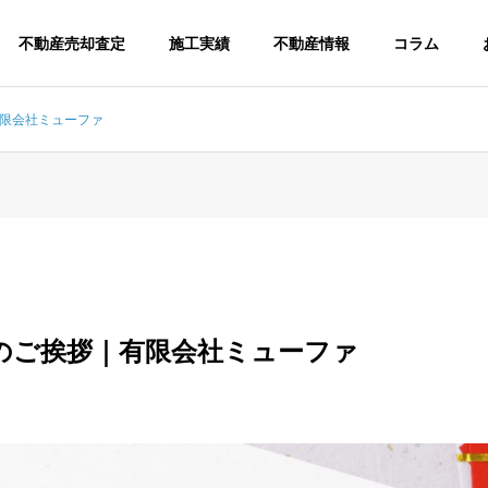
不動産売却査定
施工実績
不動産情報
コラム
有限会社ミューファ
ッジ
ナレッジ
アクセス
ご挨拶
年のご挨拶｜有限会社ミューファ
介
求人情報
の空き家物件（投資
【野田市対応】空き家をど
建設事
開発事業
み替え用）をお探し
うするか迷ったら読む記事
業
専用ソフト
｜売却・活用・解体の判断
調査・測量・許可まで
利用した作
産
ワンストップサービス
可申請、工
基準