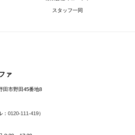
スタッフ一同
ファ
県野田市野田45番地8
ル：
0120-111-419
）