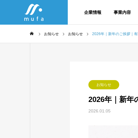
企業情報
事業内容
お知らせ
お知らせ
2026年｜新年のご挨拶｜
SDGs
ナレ
会社概要・
column
Company
Service
不動産コラム
お知らせ
企業情報
事業内容
2026年｜新
メンバー紹
2026.01.05
・契
生竹・伐採竹を無償で差し
野田市
とき
上げます。
用・住
不動産事
の方へ
法務×IT×不動