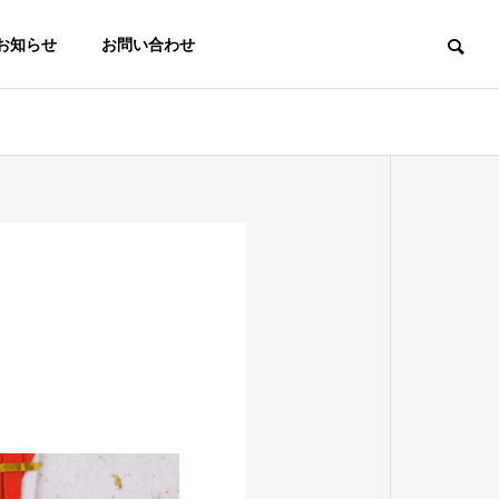
お知らせ
お問い合わせ
ナレッジ
ナレッジ
理念と沿革
著書・執筆情報
家を売るか貸すか迷った
まだ売るか決
業
その他サポート
ら？売却と賃貸のメリッ
へ｜不動産売
ウェア等を
ト・デメリット比較
めたら最初に
図設計、許
相続・許認可・設計・
程管理
解体・測量・税務など
こと