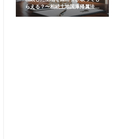
らえる？〜相続土地国庫帰属法っ
て何？〜
やるべき5つのこと