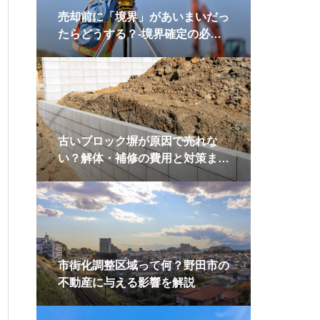
売却前に「境界」があいまいだっ
たらどうする？-境界確定の必要
性と、筆界確認・確定測量のポイ
ントを解説-
古いブロック塀が原因で売れな
い？解体・補修の費用と対策まと
め
市街化調整区域って何？野田市の
不動産に与える影響を解説