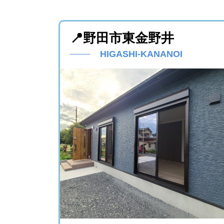
ナレッ
📍野田市東金野井
HIGASHI-KANANOI
まだ売
ナレッ