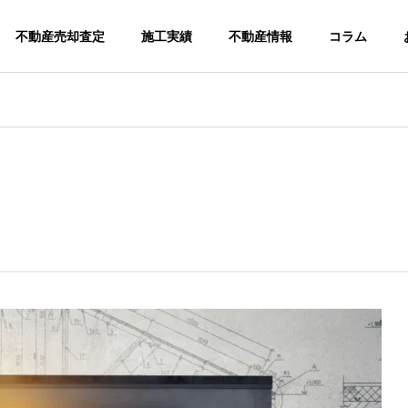
不動産売却査定
施工実績
不動産情報
コラム
s
アクセス
ご挨拶
介
求人情報
伐採竹を無償で差し上げます。
建設事
開発事業
業
専用ソフト
調査・測量・許可まで
利用した作
産
ワンストップサービス
可申請、工