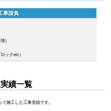
工事請負
市対応】空き家をどうするか迷ったら読む記事｜売却・活
整地）
ジ
ロックetc）
工実績一覧
るか貸すか迷ったら？売却と賃貸のメリット・デメリット
って施工した工事実績です。