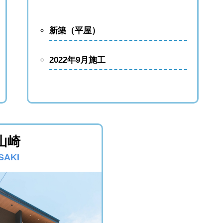
新築（平屋）
2022年9月施工
移住・家庭菜園に｜農地付き住宅・農業用地の販売情報
ジ
山崎
SAKI