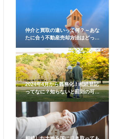
用・解体の判断基準
仲介と買取の違いって何？～あな
たに合う不動産売却方法はどっ
ち？～
2024年4月から義務化！相続登記
ってなに？知らないと罰則の可能
性も
比較
相続した土地を国に引き取っても