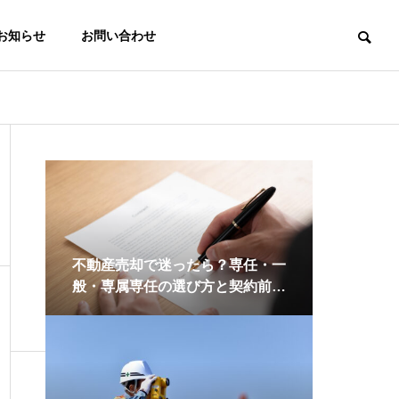
お知らせ
お問い合わせ
理念と沿革
不動産売却で迷ったら？専任・一
般・専属専任の選び方と契約前チ
ェックリスト
著書・執筆情報
業
その他サポート
ウェア等を
図設計、許
相続・許認可・設計・
程管理
解体・測量・税務など