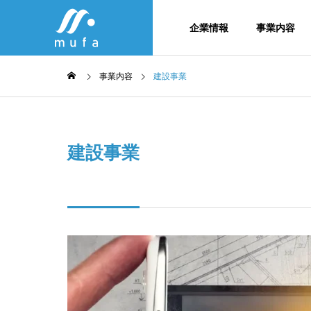
企業情報
事業内容
事業内容
建設事業
SDG
会社概要・
建設事業
column
Company
Service
不動産コラム
企業情報
事業内容
メンバー紹
生竹・
不動産事
法務×IT×不動