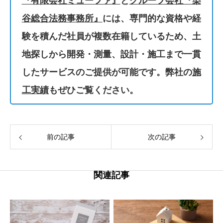
『有限会社ミューファ』
と
グループ会社『染
谷総合法務事務所』
には、専門的な資格や経
験を積んだ社員が複数在籍しているため、土
地探しから開発・測量、設計・施工まで一貫
したサービスのご提供が可能です。弊社の
施
工実績
もぜひご覧ください。
前の記事
次の記事
関連記事