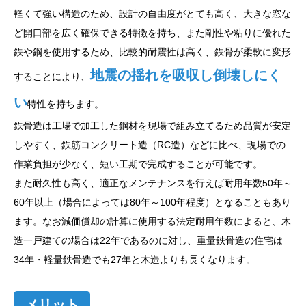
軽くて強い構造のため、設計の自由度がとても高く、大きな窓な
ど開口部を広く確保できる特徴を持ち、また剛性や粘りに優れた
鉄や鋼を使用するため、比較的耐震性は高く、鉄骨が柔軟に変形
地震の揺れを吸収し倒壊しにく
することにより、
い
特性を持ちます。
鉄骨造は工場で加工した鋼材を現場で組み立てるため品質が安定
しやすく、鉄筋コンクリート造（RC造）などに比べ、現場での
作業負担が少なく、短い工期で完成することが可能です。
また耐久性も高く、適正なメンテナンスを行えば耐用年数50年～
60年以上（場合によっては80年～100年程度）となることもあり
ます。なお減価償却の計算に使用する法定耐用年数によると、木
造一戸建ての場合は22年であるのに対し、重量鉄骨造の住宅は
34年・軽量鉄骨造でも27年と木造よりも長くなります。
メリット