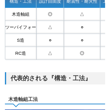
構造・工法
設計自由度
耐震性・耐火性
工
木造軸組
◎
△
⚪︎
ツーバイフォー
△
⚪︎
◎
S造
⚪︎
⚪︎
⚪︎
RC造
△
◎
△
代表的される『構造・工法』
木造軸組工法