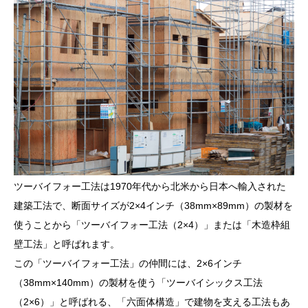
ツーバイフォー工法は1970年代から北米から日本へ輸入された
建築工法で、断面サイズが2×4インチ（38mm×89mm）の製材を
使うことから「ツーバイフォー工法（2×4）」または「木造枠組
壁工法」と呼ばれます。
この「ツーバイフォー工法」の仲間には、2×6インチ
（38mm×140mm）の製材を使う「ツーバイシックス工法
（2×6）」と呼ばれる、「六面体構造」で建物を支える工法もあ