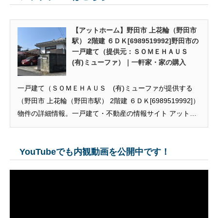
【アットホーム】野田市 上花輪（野田市
駅） 2階建 ６ＤＫ[6989519992]野田市の
一戸建て（提供元：ＳＯＭＥＨＡＵＳ
(有)ミューファ）｜一軒家・家の購入
一戸建て（ＳＯＭＥＨＡＵＳ (有)ミューファが提供する
（野田市 上花輪（野田市駅） 2階建 ６ＤＫ[6989519992]）
物件の詳細情報。一戸建て・不動産の情報サイト アットホ
ームなら、ご希望にぴったりのマイホーム＜一軒家・家 購
入の情報＞が簡単に検索できます。その他、「野田市 上花
YouTubeでも内観動画を公開中です！
輪（野田市駅） 2階建 ６ＤＫ」の家探しに役立つ相場情報
など戸建ての情報が盛りだくさん。マイホーム・戸建のこ
とならアットホームにお任せください。一戸建の情報を毎
日更新中。