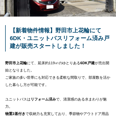
【新着物件情報】野田市上花輪にて
6DK・ユニットバスリフォーム済み戸
建が販売スタートしました！
野田市上花輪
にて、延床約119㎡のゆとりある
6DK戸建
が売出開
始となりました。
ご家族の多い世帯にも対応できる柔軟な間取りで、部屋数を活か
した暮らし方が可能です。
ユニットバスは
リフォーム済み
で、清潔感のある水まわりが魅
力。
物置2基付き
で収納力も充実しており、季節物やアウトドア用品