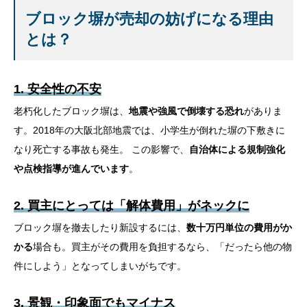
ブロック塀が売却の妨げになる理由
とは？
1. 安全性の不安
老朽化したブロック塀は、
地震や強風で倒壊する恐れ
がありま
す。2018年の大阪北部地震では、小学生が倒れた塀の下敷きに
なり死亡する事故も発生。 この影響で、
自治体による規制強化
や点検指導が進んでいます
。
2. 買主にとっては「解体費用」がネックに
ブロック塀を撤去したり新設するには、
数十万円単位の費用がか
かる
場合も。買主がその費用を負担するなら、「だったら他の物
件にしよう」となってしまいがちです。
3. 景観・印象面でもマイナス