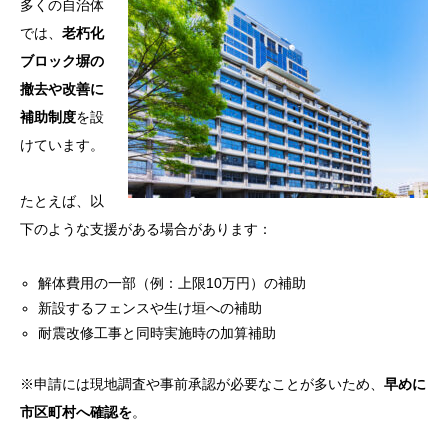
多くの自治体
では、
老朽化
ブロック塀の
撤去や改善に
補助制度
を設
けています。
たとえば、以
下のような支援がある場合があります：
解体費用の一部（例：上限10万円）の補助
新設するフェンスや生け垣への補助
耐震改修工事と同時実施時の加算補助
※
申請には現地調査や事前承認が必要なことが多いため、
早めに
市区町村へ確認を
。