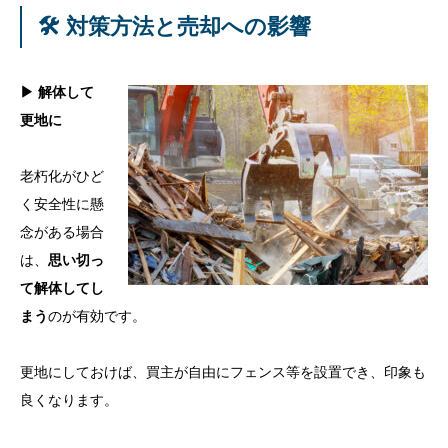
🛠 対策方法と売却への影響
▶ 解体して
更地に
老朽化がひど
く安全性に懸
念がある場合
は、
思い切っ
て解体してし
まう
のが有効です。
更地にしておけば、買主が自由にフェンス等を設置でき、印象も
良くなります。