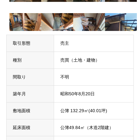
取引形態
売主
種別
売買（土地・建物）
間取り
不明
築年月
昭和50年8月20日
敷地面積
公簿 132.29㎡(40.01坪)
延床面積
公簿49.84㎡（木造2階建）