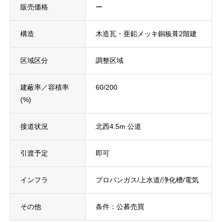
販売価格
ー
構造
木造瓦・亜鉛メッキ銅板葺2階建
区域区分
調整区域
建蔽率／容積率
60/200
(%)
接道状況
北西4.5m 公道
引渡予定
即可
インフラ
プロパンガス/上水道/浄化槽/電気
その他
条件：公募売買