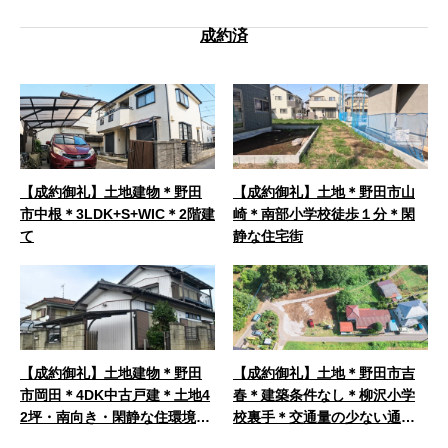
成約済
【成約御礼】土地建物＊野田
【成約御礼】土地＊野田市山
市中根＊3LDK+S+WIC＊2階建
崎＊南部小学校徒歩１分＊閑
て
静な住宅街
【成約御礼】土地建物＊野田
【成約御礼】土地＊野田市吉
市岡田＊4DK中古戸建＊土地4
春＊建築条件なし＊柳沢小学
2坪・南向き・閑静な住環境＊
校裏手＊交通量の少ない通学
駐車場付き
路