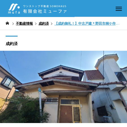
不動産情報
成約済
【成約御礼！】中古戸建＊野田市桐ケ作＊木造2階建
成約済