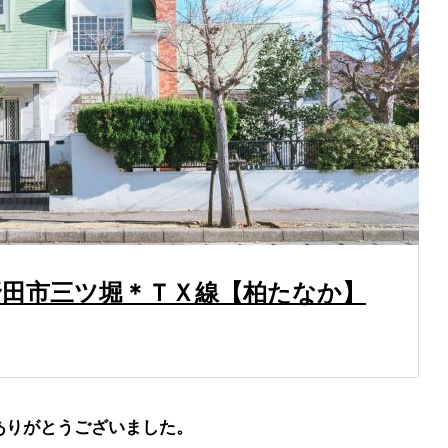
ジ
の空き家物件（投資用・住み替え用）をお探しの方へ
野田市三ツ堀＊ＴＸ線【柏たなか】
ジ
ありがとうございました。