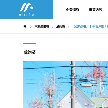
企業情報
事業内容
不動産情報
成約済
【成約御礼！】中古戸建＊
SDG
会社概要・
成約済
column
Company
Service
不動産コラム
企業情報
事業内容
メンバー紹
生竹・
不動産事
法務×IT×不動