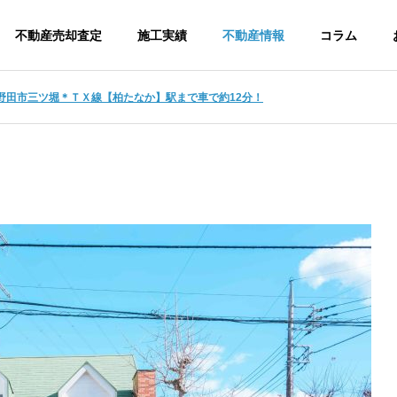
不動産売却査定
施工実績
不動産情報
コラム
野田市三ツ堀＊ＴＸ線【柏たなか】駅まで車で約12分！
s
アクセス
ご挨拶
介
求人情報
伐採竹を無償で差し上げます。
建設事
開発事業
業
専用ソフト
調査・測量・許可まで
利用した作
産
ワンストップサービス
可申請、工