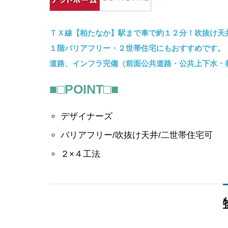
ナレッ
ＴＸ線【柏たなか】駅まで車で約１２分！吹抜け天
１階バリアフリー・２世帯住宅にもおすすめです。
道路、インフラ完備（前面公共道路・公共上下水・
■□POINT□■
デザイナーズ
バリアフリー/吹抜け天井/二世帯住宅可
まだ売
２×４工法
ナレッ