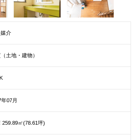
任媒介
買（土地・建物）
K
87年07月
259.89㎡(78.61坪)