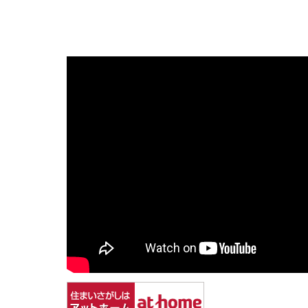
【野田
ナレッ
家を売