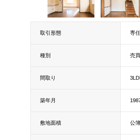
取引形態
専
種別
売
間取り
3LD
築年月
19
敷地面積
公簿 