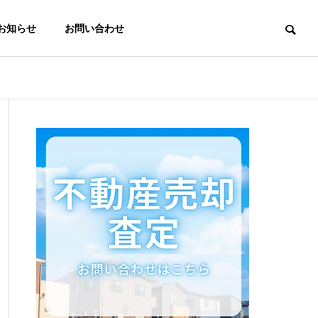
お知らせ
お問い合わせ
理念と沿革
著書・執筆情報
業
その他サポート
ウェア等を
図設計、許
相続・許認可・設計・
程管理
解体・測量・税務など