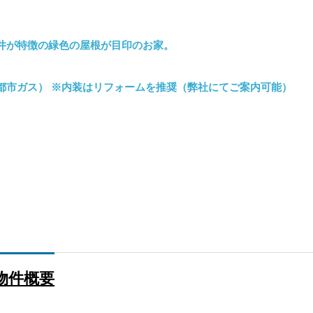
ジ
井が特徴の緑色の屋根が目印のお家。
都市ガス） ※内装はリフォームを推奨（弊社にてご案内可能）
るか決めていない方へ｜不動産売却を検討し始めたら最初に
ジ
物件概要