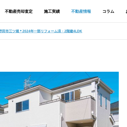
不動産売却査定
施工実績
不動産情報
コラム
田市三ツ堀＊2024年一部リフォーム済・2階建4LDK
s
アクセス
ご挨拶
介
求人情報
伐採竹を無償で差し上げます。
建設事
開発事業
業
専用ソフト
調査・測量・許可まで
利用した作
産
ワンストップサービス
可申請、工