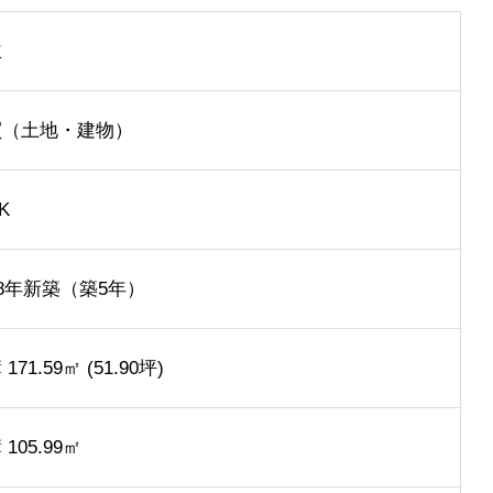
主
買（土地・建物）
K
18年新築（築5年）
171.59㎡ (51.90坪)
105.99㎡