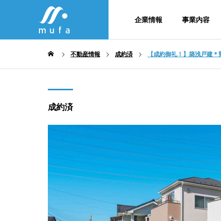
企業情報
事業内容
不動産情報
成約済
【成約御礼！】築浅戸建＊野
SDG
会社概要・
成約済
column
Company
Service
不動産コラム
企業情報
事業内容
メンバー紹
生竹・
不動産事
法務×IT×不動