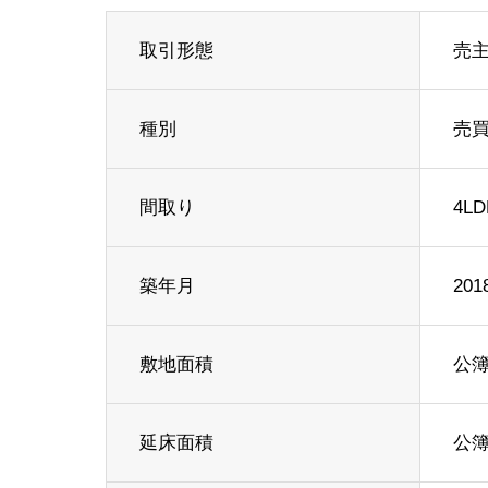
取引形態
売
種別
売
間取り
4LD
築年月
20
敷地面積
公簿 
延床面積
公簿 