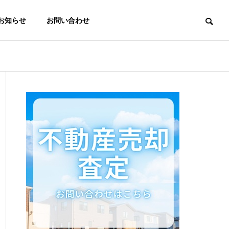
お知らせ
お問い合わせ
理念と沿革
著書・執筆情報
業
その他サポート
ウェア等を
図設計、許
相続・許認可・設計・
程管理
解体・測量・税務など