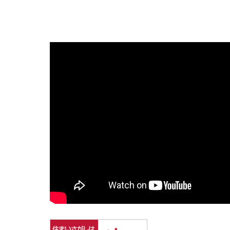
【野田
ナレッ
家を売