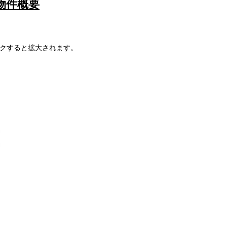
物件概要
クすると拡大されます。
移住・家庭菜園に｜農地付き住宅・農業用地の販売情報
ジ