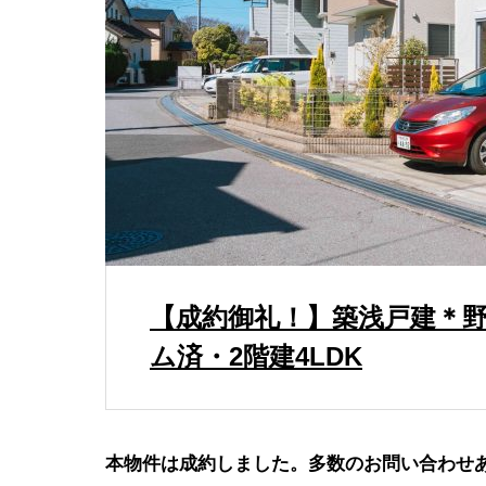
ナレッ
野田市
【成約御礼！】築浅戸建＊野
ナレッ
ム済・2階建4LDK
本物件は成約しました。多数のお問い合わせ