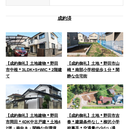
成約済
【成約御礼】土地建物＊野田
【成約御礼】土地＊野田市山
市中根＊3LDK+S+WIC＊2階建
崎＊南部小学校徒歩１分＊閑
て
静な住宅街
【成約御礼】土地建物＊野田
【成約御礼】土地＊野田市吉
市岡田＊4DK中古戸建＊土地4
春＊建築条件なし＊柳沢小学
2坪・南向き・閑静な住環境＊
校裏手＊交通量の少ない通学