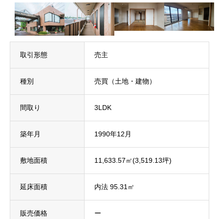
取引形態
売主
種別
売買（土地・建物）
間取り
3LDK
築年月
1990年12月
敷地面積
11,633.57㎡(3,519.13坪)
延床面積
内法 95.31㎡
販売価格
ー