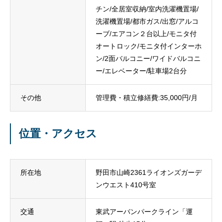
チン/全居室収納/室内洗濯機置場/
洗濯機置場/都市ガス/出窓/アルコ
ーブ/エアコン２台以上/モニタ付
オートロック/モニタ付インターホ
ン/2面バルコニー/ワイドバルコニ
ー/エレベーター/駐車場2台分
その他
管理費・積立修繕費:35,000円/月
位置・アクセス
所在地
野田市山崎2361ライオンズガーデ
ンウエスト410号室
交通
東武アーバンパークライン「運