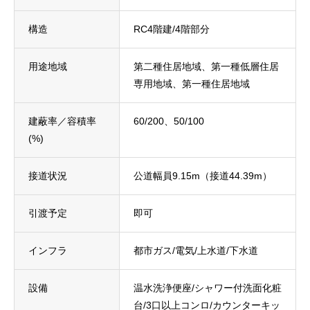
構造
RC4階建/4階部分
用途地域
第二種住居地域、第一種低層住居
専用地域、第一種住居地域
建蔽率／容積率
60/200、50/100
(%)
接道状況
公道幅員9.15m（接道44.39m）
引渡予定
即可
インフラ
都市ガス/電気/上水道/下水道
設備
温水洗浄便座/シャワー付洗面化粧
台/3口以上コンロ/カウンターキッ